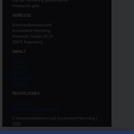
und die Vertretung gemeinsamer
Interessen geht.
ADRESSE
Kreishandwerkerschaft
Aschendorf-Hümmling
Borkumer Straße 20-24
26871 Papenburg
INHALT
Über uns
Innungen
Betriebe
Weiterbildung
Aktuelles
RECHTLICHES
Impressum
Erklärung zum Datenschutz
© Kreishandwerkerschaft Aschendorf-Hümmling |
2026