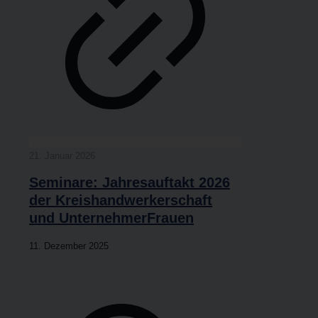
21. Janu­ar 2026
Semi­na­re: Jah­res­auf­takt 2026
der Kreis­hand­wer­ker­schaft
und UnternehmerFrauen
11. Dezem­ber 2025