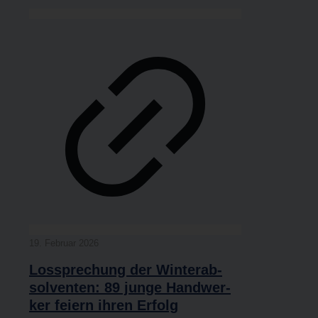
19. Febru­ar 2026
Los­spre­chung der Win­ter­ab­
sol­ven­ten: 89 jun­ge Hand­wer­
ker fei­ern ihren Erfolg