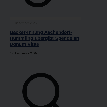
11. Dezem­ber 2025
Bäcker-Innung Aschen­­dorf-
Hüm­m­­ling über­gibt Spen­de an
Donum Vitae
27. Novem­ber 2025