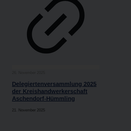
26. Novem­ber 2025
Dele­gier­ten­ver­samm­lung 2025
der Kreis­hand­wer­ker­schaft
Aschendorf-Hümmling
21. Novem­ber 2025