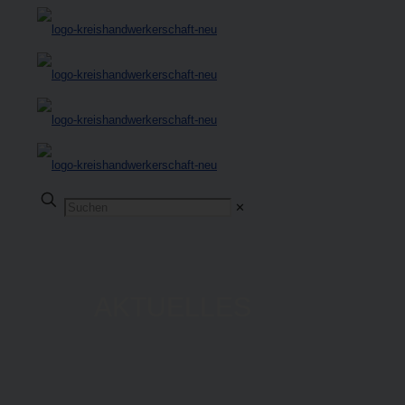
✕
AKTUELLES