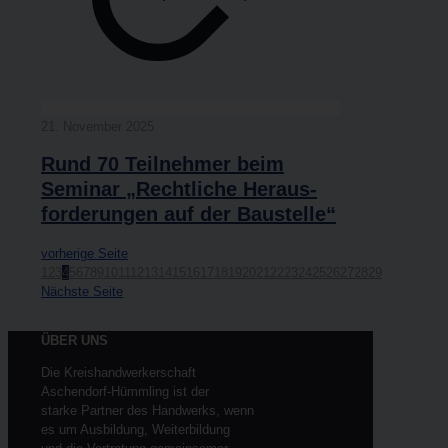
21. Novem­ber 2025
Rund 70 Teil­neh­mer beim
Semi­nar „Recht­li­che Her­aus­
for­de­run­gen auf der Baustelle“
vor­he­ri­ge Sei­te
1
2
3
4
5
6
7
8
9
10
11
12
13
14
15
16
17
18
19
20
21
22
23
24
25
26
27
28
29
Nächs­te Seite
ÜBER UNS
Die Kreishandwerkerschaft
Aschendorf-Hümmling ist der
starke Partner des Handwerks, wenn
es um Ausbildung, Weiterbildung