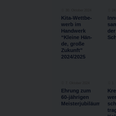
30. Okto­ber 2024
24
Kita-Wet­t­­be­­
Inn
werb im
sa
Hand­werk
der
“Klei­ne Hän­
Sch
de, gro­ße
Zukunft”
2024/2025
7. Okto­ber 2024
1.
Ehrung zum
Kre
60-jäh­ri­­gen
wer
Meisterjubiläum
sch
tra