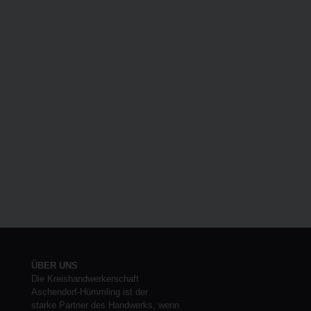
ÜBER UNS
Die Kreishandwerkerschaft
Aschendorf-Hümmling ist der
starke Partner des Handwerks, wenn