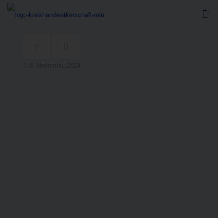
8. November 2024
Innungs-Event 2024
(Metall, Fein­
werk, Landmaschinen)