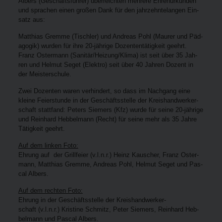
Albers (Geschäfts­füh­rer) über­reich­ten meh­re­re Ehren­ur­kun­den
und spra­chen einen gro­ßen Dank für den jahr­zehn­te­lan­gen Ein­
satz aus:
Mat­thi­as Grem­me (Tisch­ler) und Andre­as Pohl (Mau­rer und Päd­
ago­gik) wur­den für ihre 20-jäh­ri­ge Dozen­ten­tä­tig­keit geehrt.
Franz Oster­mann (Sanitär/Heizung/Klima) ist seit über 35 Jah­
ren und Hel­mut Seget (Elek­tro) seit über 40 Jah­ren Dozent in
der Meisterschule.
Zwei Dozen­ten waren ver­hin­dert, so dass im Nach­gang eine
klei­ne Fei­er­stun­de in der Geschäfts­stel­le der Kreis­hand­wer­ker­
schaft statt­fand: Peters Sie­mers (Kfz) wur­de für sei­ne 20-jäh­ri­ge
und Rein­hard Heb­bel­mann (Recht) für sei­ne mehr als 35 Jah­re
Tätig­keit geehrt.
Auf dem lin­ken Foto:
Ehrung auf der Grill­fei­er (v.l.n.r.) Heinz Kau­scher, Franz Oster­
mann, Mat­thi­as Grem­me, Andre­as Pohl, Hel­mut Seget und Pas­
cal Albers.
Auf dem rech­ten Foto:
Ehrung in der Geschäfts­stel­le der Kreis­hand­wer­ker­
schaft (v.l.n.r.) Kris­ti­ne Schmitz, Peter Sie­mers, Rein­hard Heb­
bel­mann und Pas­cal Albers.