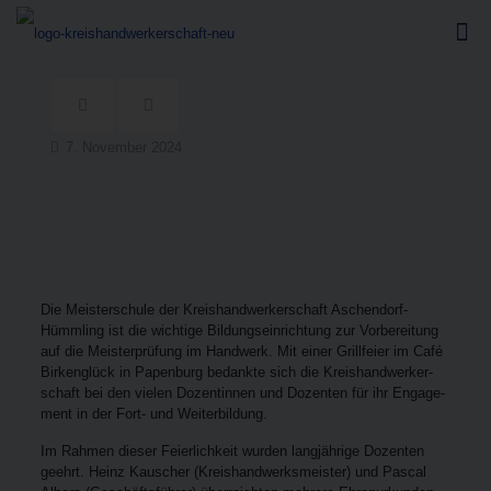
7. November 2024
Die Meis­ter­schu­le der Kreis­hand­wer­ker­schaft Aschen­dorf-
Hümm­ling ist die wich­ti­ge Bil­dungs­ein­rich­tung zur Vor­be­rei­tung
auf die Meis­ter­prü­fung im Hand­werk. Mit einer Grill­fei­er im Café
Bir­ken­glück in Papen­burg bedank­te sich die Kreis­hand­wer­ker­
schaft bei den vie­len Dozen­tin­nen und Dozen­ten für ihr Enga­ge­
ment in der Fort- und Weiterbildung.
Im Rah­men die­ser Fei­er­lich­keit wur­den lang­jäh­ri­ge Dozen­ten
geehrt. Heinz Kau­scher (Kreis­hand­werks­meis­ter) und Pas­cal