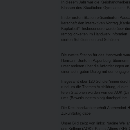
In die­sem Jahr war die Kreis­hand­wer­ker
Klas­sen des Staat­li­chen Gym­na­si­ums P
In der ers­ten Sta­ti­on prä­sen­tier­ten Pas
ker­schaft den inter­ak­ti­ven Vor­trag „Kar­r
Kopf­ar­beit“. Ins­be­son­de­re wur­de über die
re­mög­lich­kei­ten im Hand­werk infor­mie
sier­ten Schü­le­rin­nen und Schülern.
Die zwei­te Sta­ti­on für das Hand­werk wur­d
Her­mann Bun­te in Papen­burg, über­nom­men
unter ande­ren über die Anfor­de­run­gen a
einen sehr guten Dia­log mit den enga­gier­t
Ins­ge­samt über 120 Schüler*innen durch­li
rund um die The­men Aus­bil­dung, dua­les 
te­ren Sta­tio­nen wur­den von der AOK (Ein­
ums (Bewer­bungs­trai­ning) durchgeführt.
Die Kreis­hand­wer­ker­schaft Aschen­dorf-
Zukunfts­tag dabei.
Unser Bild zeigt von links: Nadi­ne Wei­lan
und Kol­le­ge (AOK), Pas­cal Albers (KH)