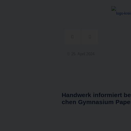
25. April 2024
Hand­werk infor­miert be
chen Gym­na­si­um Pap