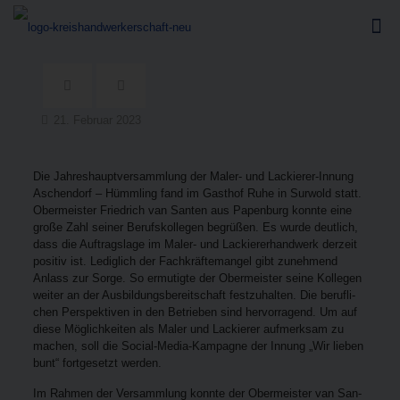
21. Februar 2023
Die Jah­res­haupt­ver­samm­lung der Maler- und Lackie­rer-Innung
Aschen­dorf – Hümm­ling fand im Gast­hof Ruhe in Sur­wold statt.
Ober­meis­ter Fried­rich van San­ten aus Papen­burg konn­te eine
gro­ße Zahl sei­ner Berufs­kol­le­gen begrü­ßen. Es wur­de deut­lich,
dass die Auf­trags­la­ge im Maler- und Lackie­rer­hand­werk der­zeit
posi­tiv ist. Ledig­lich der Fach­kräf­te­man­gel gibt zuneh­mend
Anlass zur Sor­ge. So ermu­tig­te der Ober­meis­ter sei­ne Kol­le­gen
wei­ter an der Aus­bil­dungs­be­reit­schaft fest­zu­hal­ten. Die beruf­li­
chen Per­spek­ti­ven in den Betrie­ben sind her­vor­ra­gend. Um auf
die­se Mög­lich­kei­ten als Maler und Lackie­rer auf­merk­sam zu
machen, soll die Social-Media-Kam­pa­gne der Innung „Wir lie­ben
bunt“ fort­ge­setzt werden.
Im Rah­men der Ver­samm­lung konn­te der Ober­meis­ter van San­