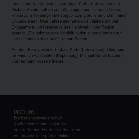
ten sei­nen Hand­werks­kol­le­gen Klaus Kor­te, Ester­we­gen und
Micha­el Run­de, Lathen zum 25-jäh­ri­gen und Her­mann Vos­se,
Rhe­de zum 40-jäh­ri­gen Meis­ter­ju­bi­lä­um gra­tu­lie­ren und mit einer
Urkun­de ehren. Über Jahr­zehn­te hät­ten die Jubi­la­re mit viel
Enga­ge­ment und Idea­lis­mus das Hand­werk in der Regi­on
geprägt. „Sie neh­men eine Vor­bild­funk­ti­on ein und kön­nen auf
ihre Leis­tun­gen stolz sein“, so van Santen.
Auf dem Foto (von links): Klaus Kor­te (Ester­we­gen), Ober­meis­
ter Fried­rich van San­ten (Papen­burg), Micha­el Run­de (Lathen)
und Her­mann Vos­se (Rhe­de)
ÜBER UNS
Die Kreishandwerkerschaft
Aschendorf-Hümmling ist der
starke Partner des Handwerks, wenn
es um Ausbildung, Weiterbildung