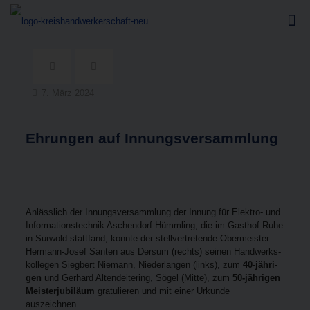
7. März 2024
Ehrun­gen auf Innungsversammlung
Anläss­lich der Innungs­ver­samm­lung der Innung für Elek­tro- und
Infor­ma­ti­ons­tech­nik Aschen­dorf-Hümm­ling, die im Gast­hof Ruhe
in Sur­wold statt­fand, konn­te der stell­ver­tre­ten­de Ober­meis­ter
Her­mann-Josef San­ten aus Der­sum (rechts) sei­nen Hand­werks­
kol­le­gen Sieg­bert Nie­mann, Nie­der­lan­gen (links), zum
40-jäh­ri­
gen
und Ger­hard Alten­dei­te­ring, Sögel (Mit­te), zum
50-jäh­ri­gen
Meis­ter­ju­bi­lä­um
gra­tu­lie­ren und mit einer Urkun­de
auszeichnen.