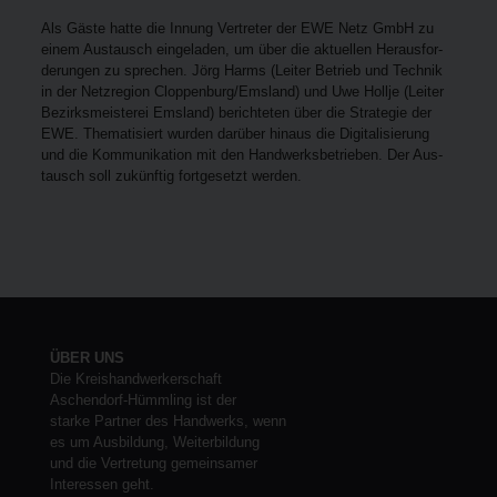
Als Gäs­te hat­te die Innung Ver­tre­ter der EWE Netz GmbH zu
einem Aus­tausch ein­ge­la­den, um über die aktu­el­len Her­aus­for­
de­run­gen zu spre­chen. Jörg Harms (Lei­ter Betrieb und Tech­nik
in der Netz­re­gi­on Cloppenburg/Emsland) und Uwe Holl­je (Lei­ter
Bezirks­meis­te­rei Ems­land) berich­te­ten über die Stra­te­gie der
EWE. The­ma­ti­siert wur­den dar­über hin­aus die Digi­ta­li­sie­rung
und die Kom­mu­ni­ka­ti­on mit den Hand­werks­be­trie­ben. Der Aus­
tausch soll zukünf­tig fort­ge­setzt werden.
ÜBER UNS
Die Kreishandwerkerschaft
Aschendorf-Hümmling ist der
starke Partner des Handwerks, wenn
es um Ausbildung, Weiterbildung
und die Vertretung gemeinsamer
Interessen geht.